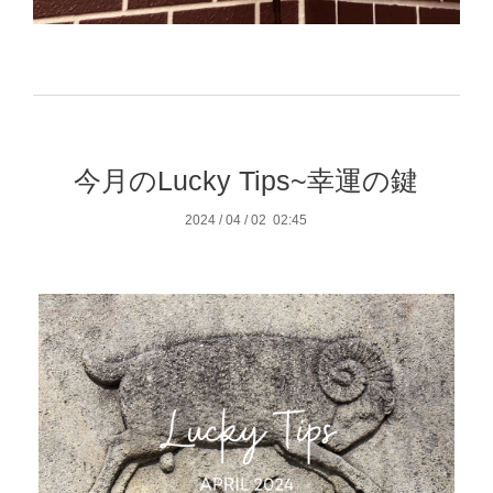
今月のLucky Tips~幸運の鍵
2024
/
04
/
02 02:45