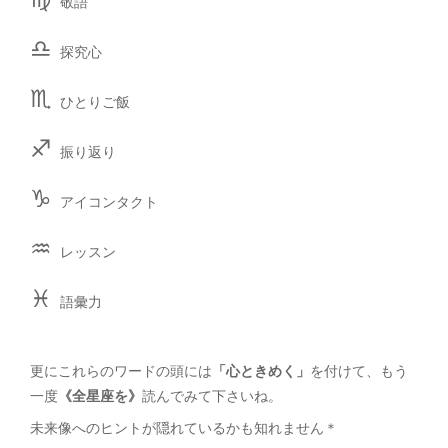
敬語
♎︎
探究心
♏︎
ひとりご飯
♐︎
振り返り
♑︎
アイコンタクト
♒︎
レッスン
♓︎
語彙力
更にこれらのワードの頭には
「心ときめく」
を付けて、もう
一度
《全星座を》
読んでみて下さいね。
未来像へのヒントが隠れているかも知れません＊