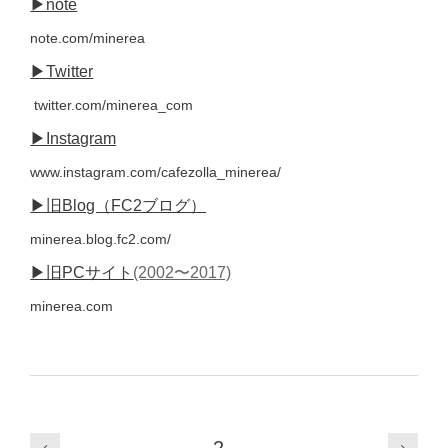
▶︎note
note.com/minerea
▶︎Twitter
twitter.com/minerea_com
▶︎Instagram
www.instagram.com/cafezolla_minerea/
▶︎旧Blog（FC2ブログ）
minerea.blog.fc2.com/
▶︎旧PCサイト
(2002〜2017)
minerea.com
2