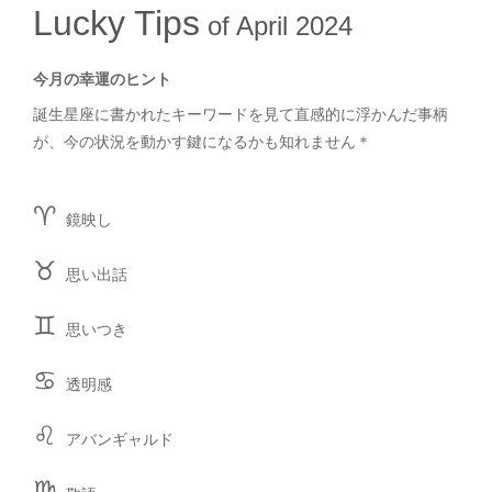
Lucky Tips
of April 2024
今月の幸運のヒント
誕生星座に書かれたキーワードを見て直感的に浮かんだ事柄
が、今の状況を動かす鍵になるかも知れません＊
︎♈︎
鏡映し
♉︎
思い出話
♊︎
思いつき
♋︎
透明感
♌︎
アバンギャルド
♍︎