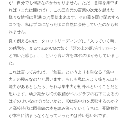
が、自分でも何故なのか分かりません。ただ、意識を集中す
れば（または開けば）、この三次元の言葉の次元を越えた
様々な情報は普通に(?)受信出来ます。その蓋を開け閉めする
コツを、私はプロになった頃に自然に会得していたのかも知
れません。
良く例えるのは、タロットリーディングに「入っていく時」
の感覚を、まるでauのCMの如く『頭の上の蓋がパッカーン
と開いた感じ』、、という言い方を20代の頃からしていまし
た。
これは言ってみれば、『勉強』というよりも単なる『集中
力』の極みなのだと思います。もしも私に人より抜きん出た
能力があるとしたら、それは集中力が桁外れということだと
思います。幼少期からIQの数値がベルグラフの右下にあるの
はそのせいなのではないかと、IQは集中力を反映するのか？
と高校時代に図書館の本を読み漁っていくうちに、受験勉強
が本当に詰まらなくなっていったのは苦い思い出です。