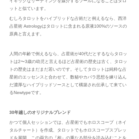
イキックなリーディングを媒介するツールになることはタロ
ットと似ています。
むしろタロットをハイブリッドな占術だと例えるなら、西洋
占星術 Astrologyはタロットに含まれる原液100%のソースの
原典と言えます。
人間の年齢で例えるなら、占星術が40代だとするならタロッ
トは2〜3歳の幼児と言えるほど占星術の歴史は古く、タロッ
トの歴史はまだまだ若いのです。そしてタロットは純粋な占
星術のエッセンスと合わせて、数秘やカバラ思想を練り込ん
だ濃厚なハイブリッドソースとして構築され伝承して来てい
るNewtypeです。
30年越しのオリジナルブレンド
かつて個人セッションでは、占星術でもホロスコープ（ネイ
タルチャート）を作成、タロットでもホロスコープスプレッ
ドを展開、この両方の『相』の重なる部分を読み込むことを