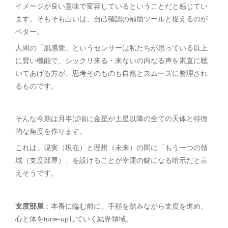
イメージが良い意味で変容しているということだと感じてい
ます。そもそも占いは、自己確認の補助ツールと捉えるのが
ベター。
人間の「肌感覚」というセンサーは私たちが思っている以上
に賢い機能で、シックリ来る・来ないの内なる声を素直に聴
いてあげる方が、思考そのものも自然とスムーズに整理され
るものです。
そんな今期は月半ば頃に金星が土星以降の全ての天体と特徴
的な角度を作ります。
これは、現実（現在）と理想（未来）の間に「もう一つの領
域（支度部屋）」を設けることが幸運の鍵になる暗示だと言
えそうです。
支度部屋
：本番に臨む前に、手順を踏みながら支度を進め、
心と体をtune-upしていく結界領域。