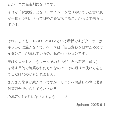
とが一つの促進剤になります。
それが「解放感」となり、マインドを取り巻いていた古い膜
が一枚ずつ剥がされて身軽さを実感することが増えて来るは
ずです。
それにしても、TAROT ZOLLAという看板ですがタロットは
キッカケに過ぎなくて、ベースは「自己変容を促すためのガ
イダンス」が流れているのが私のセッションです。
実はタロットというツールそのものが「自己変容（成長）」
を促す目的で編纂されたものなので、その通りの使い方をし
てるだけなのかも知れません。
まだまだ暑さが続きそうですが、サロンへお越しの際は暑さ
対策万全でいらしてください🌳
心地好い1ヶ月になりますように…◡̈*
Updates: 2025-9-1