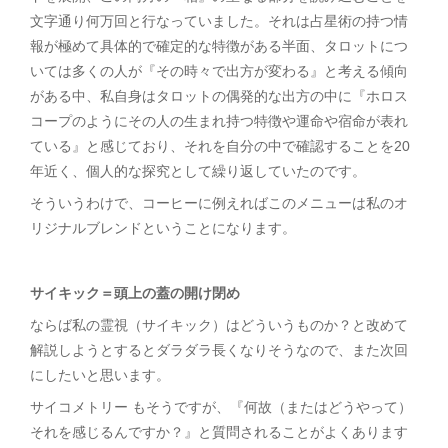
文字通り何万回と行なっていました。それは占星術の持つ情
報が極めて具体的で確定的な特徴がある半面、タロットにつ
いては多くの人が『その時々で出方が変わる』と考える傾向
がある中、私自身はタロットの偶発的な出方の中に『ホロス
コープのようにその人の生まれ持つ特徴や運命や宿命が表れ
ている』と感じており、それを自分の中で確認することを20
年近く、個人的な探究として繰り返していたのです。
そういうわけで、コーヒーに例えればこのメニューは私のオ
リジナルブレンドということになります。
サイキック＝頭上の蓋の開け閉め
ならば私の霊視（サイキック）はどういうものか？と改めて
解説しようとするとダラダラ長くなりそうなので、また次回
にしたいと思います。
サイコメトリー もそうですが、『何故（またはどうやって）
それを感じるんですか？』と質問されることがよくあります