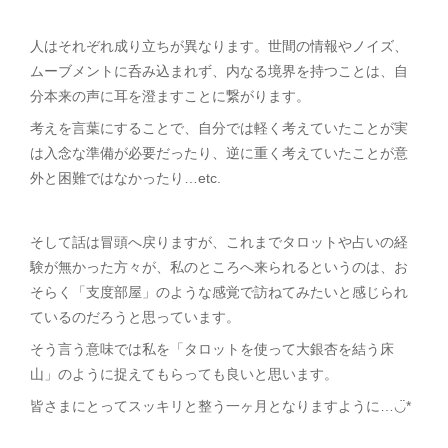
人はそれぞれ成り立ちが異なります。世間の情報やノイズ、
ムーブメントに呑み込まれず、内なる境界を持つことは、自
分本来の声に耳を澄ますことに繋がります。
考えを言葉にすることで、自分では軽く考えていたことが実
は入念な準備が必要だったり、逆に重く考えていたことが意
外と困難ではなかったり…etc.
そして話は冒頭へ戻りますが、これまでタロットや占いの経
験が無かった方々が、私のところへ来られるというのは、お
そらく「支度部屋」のような感覚で訪ねてみたいと感じられ
ているのだろうと思っています。
そう言う意味では私を「タロットを使って大銀杏を結う床
山」のように捉えてもらっても良いと思います。
皆さまにとってスッキリと整う一ヶ月となりますように…◡̈*