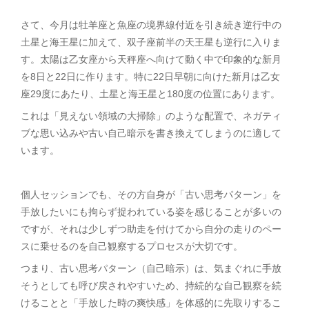
さて、今月は牡羊座と魚座の境界線付近を引き続き逆行中の
土星と海王星に加えて、双子座前半の天王星も逆行に入りま
す。太陽は乙女座から天秤座へ向けて動く中で印象的な新月
を8日と22日に作ります。特に22日早朝に向けた新月は乙女
座29度にあたり、土星と海王星と180度の位置にあります。
これは「見えない領域の大掃除」のような配置で、ネガティ
ブな思い込みや古い自己暗示を書き換えてしまうのに適して
います。
個人セッションでも、その方自身が「古い思考パターン」を
手放したいにも拘らず捉われている姿を感じることが多いの
ですが、それは少しずつ助走を付けてから自分の走りのペー
スに乗せるのを自己観察するプロセスが大切です。
つまり、古い思考パターン（自己暗示）は、気まぐれに手放
そうとしても呼び戻されやすいため、持続的な自己観察を続
けることと「手放した時の爽快感」を体感的に先取りするこ