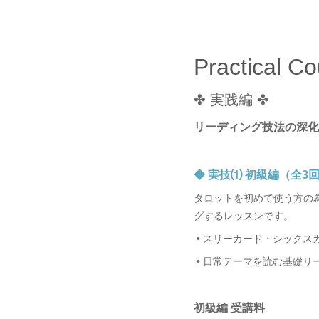
Practical C
✤ 実践編 ✤
リーディング技法の深化
◆ 実技⑴ 初級編（全3
タロットを初めて使う方の
グするレッスンです。
•
スリーカード・シックス
•
日常テーマを読む基礎リ
初級編 受講料