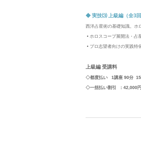
◆ 実技⑶ 上級編（全3
西洋占星術の基礎知識。ホ
•
ホロスコープ展開法・占
•
プロ志望者向けの実践特
上級編 受講料
◇都度払い 1講座 90分 15
◇一括払い割引 ：42,000
━━━━━━━━━━━━