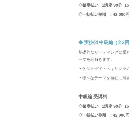
◇都度払い 1講座 90分 15
◇一括払い割引 ：42,000
◆ 実技⑵ 中級編（全3
基礎的なリーディングに慣
ーマを紐解きます。
•
ケルト十字・ヘキサグラ
•
様々なテーマを自在に展
中級編 受講料
◇都度払い 1講座 90分 15
◇一括払い割引 ：42,000