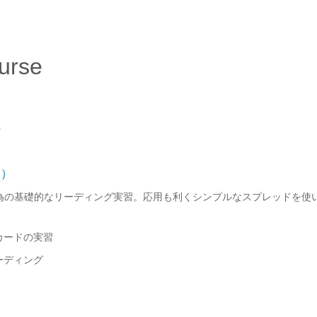
ourse
回）
為の基礎的なリーディング実習。応用も利くシンプルなスプレッドを使
カードの実習
ーディング